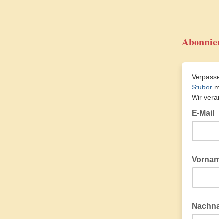
Abonnier
Verpasse
Stuber
me
Wir vera
E-Mail
Vorna
Nachn